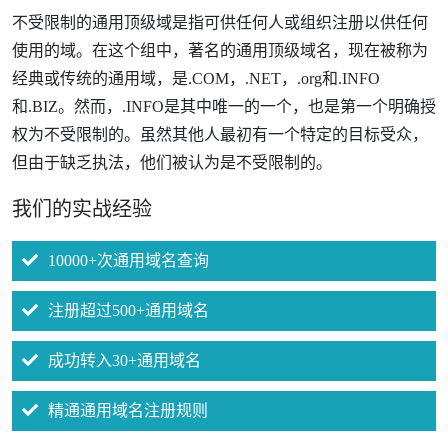
不受限制的通用顶级域是指可供任何人或组织注册以供任何
使用的域
。
在这个组中
，
著名的
通用顶级域名
，
现在被称为
经典或传统的通用域
，
是
.COM
，.NET，
.org和
.INFO
和
.BIZ
。
然而
，
.INFO
是其中唯一的一个
，
也是第一个明确授
权为不受限制的
。
虽然其他人最初有一个特定的目标受众
，
但由于缺乏执法
，
他们被认为
是不受限制的
。
我们的实战经验
10000+次通用域名查询
注册超过500+通用域名
成功转入30+通用域名
精通通用域名注册规则