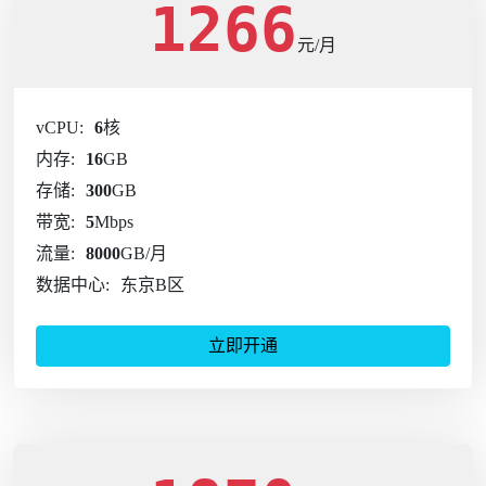
1266
元/月
vCPU:
6
核
内存:
16
GB
存储:
300
GB
带宽:
5
Mbps
流量:
8000
GB/月
数据中心:
东京B区
立即开通