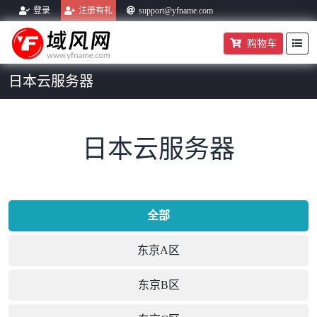
登录
注册有礼
support@yfname.com
购物车
帮助中心
域名转入
购物车
日本云服务器
日本云服务器
全部
东京A区
东京B区