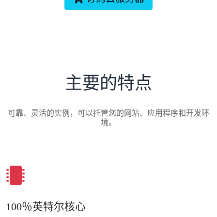
主要的特点
可靠、灵活的实例，可以托管您的网站、应用程序和开发环
境。
100％英特尔核心