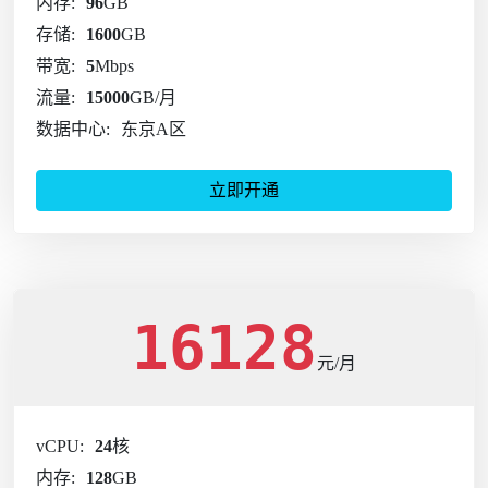
内存:
96
GB
存储:
1600
GB
带宽:
5
Mbps
流量:
15000
GB/月
数据中心:
东京A区
立即开通
16128
元/月
vCPU:
24
核
内存:
128
GB