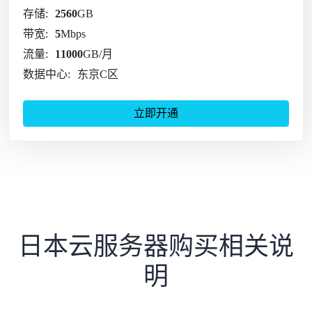
存储:
2560
GB
带宽:
5
Mbps
流量:
11000
GB/月
数据中心:
东京C区
立即开通
日本云服务器购买相关说
明