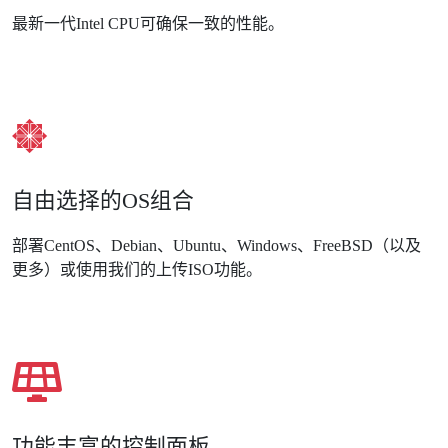
最新一代Intel CPU可确保一致的性能。
自由选择的OS组合
部署CentOS、Debian、Ubuntu、Windows、FreeBSD（以及
更多）或使用我们的上传ISO功能。
功能丰富的控制面板