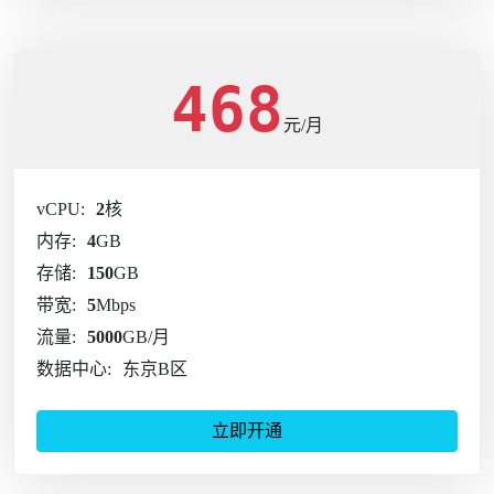
468
元/月
vCPU:
2
核
内存:
4
GB
存储:
150
GB
带宽:
5
Mbps
流量:
5000
GB/月
数据中心:
东京B区
立即开通