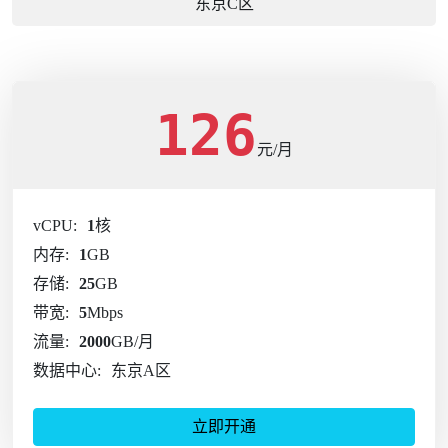
东京C区
126
元/月
vCPU:
1
核
内存:
1
GB
存储:
25
GB
带宽:
5
Mbps
流量:
2000
GB/月
数据中心:
东京A区
立即开通