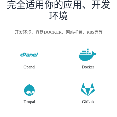
完全适用你的应用、开发
环境
开发环境、容器DOCKER、网站托管、K8S等等
Cpanel
Docker
Drupal
GitLab